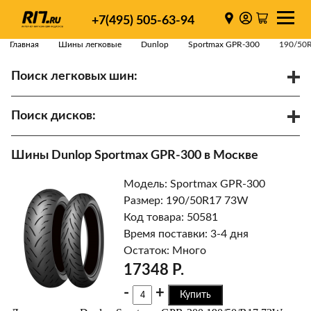
+7(495) 505-63-94
Главная
Шины легковые
Dunlop
Sportmax GPR-300
190/50
Поиск легковых шин:
/
R
Спарки
Поиск дисков:
Диаметр
Ширина
PCD
Шины Dunlop Sportmax GPR-300 в Москве
ET
Ступица
Модель: Sportmax GPR-300
Найти
Размер: 190/50R17 73W
Код товара: 50581
Время поставки: 3-4 дня
Остаток: Много
17348 Р.
-
+
Купить