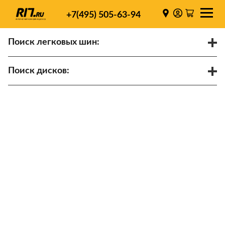
+7(495) 505-63-94
Поиск легковых шин:
/
R
Спарки
Поиск дисков:
Диаметр
Ширина
PCD
ET
Ступица
Найти