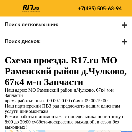
+7(495) 505-63-94
Поиск легковых шин:
/
R
Спарки
Поиск дисков:
Диаметр
Ширина
PCD
Схема проезда. R17.ru МО
ET
Ступица
Раменский район д.Чулково,
Найти
67к4 м-н Запчасти
Наш адрес: МО Раменский район д.Чулково, 67к4 м-н
Запчасти
время работы: пн-пт 09.00-20.00 сб-вск 09.00-19.00
Наш партнерский ПВЗ рад предложить нашим клиентам
услуги шиномонтажа
Режим работы шиномонтажа с понедельника по пятницу с
8:00 до 20:00 суббота-воскресенье выходной, в сезон без
выходных!