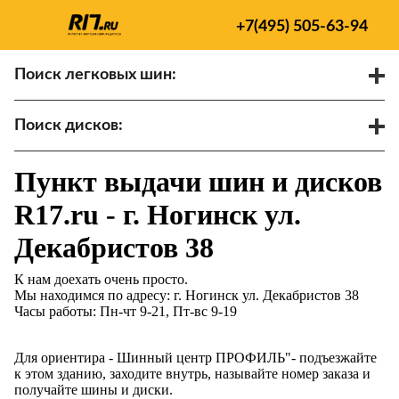
+7(495) 505-63-94
Поиск легковых шин:
/
R
Спарки
Поиск дисков:
Диаметр
Ширина
PCD
Пункт выдачи шин и дисков
ET
Ступица
R17.ru - г. Ногинск ул.
Найти
Декабристов 38
К нам доехать очень просто.
Мы находимся по адресу: г. Ногинск ул. Декабристов 38
Часы работы: Пн-чт 9-21, Пт-вс 9-19
Для ориентира - Шинный центр ПРОФИЛЬ"- подъезжайте
к этом зданию, заходите внутрь, называйте номер заказа и
получайте шины и диски.