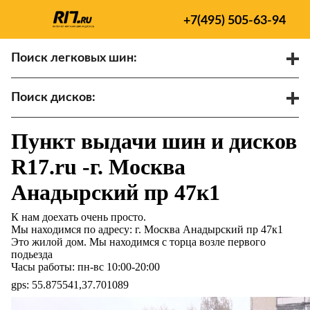
+7(495) 505-63-94
Поиск легковых шин:
/
R
Спарки
Поиск дисков:
Диаметр
Ширина
PCD
Пункт выдачи шин и дисков
ET
Ступица
R17.ru -г. Москва
Найти
Анадырский пр 47к1
К нам доехать очень просто.
Мы находимся по адресу: г. Москва Анадырский пр 47к1
Это жилой дом. Мы находимся с торца возле первого
подьезда
Часы работы: пн-вс 10:00-20:00
gps: 55.875541,37.701089