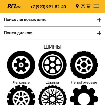
+7 (993) 991-82-40
Поиск легковых шин:
/
R
Спарки
Поиск дисков:
Диаметр
Ширина
PCD
ШИНЫ
ET
Ступица
Найти
Легковые
Джипы
ЛегкоГрузовые