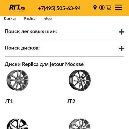
+7(495) 505-63-94
Главная
Replica
jetour
Поиск легковых шин:
/
R
Спарки
Поиск дисков:
Диаметр
Ширина
PCD
Диски Replica для jetour Москве
ET
Ступица
Найти
JT1
JT2