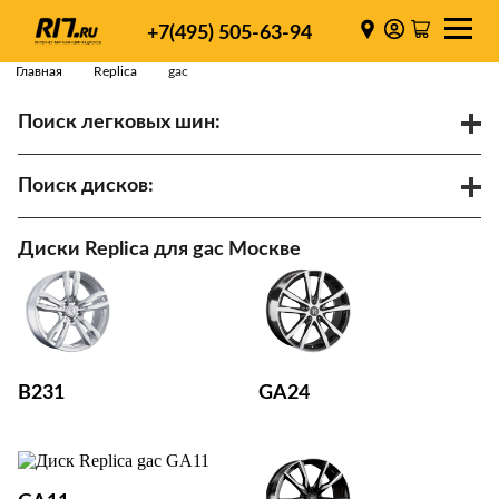
+7(495) 505-63-94
Главная
Replica
gac
Поиск легковых шин:
/
R
Спарки
Поиск дисков:
Диаметр
Ширина
PCD
Диски Replica для gac Москве
ET
Ступица
Найти
B231
GA24