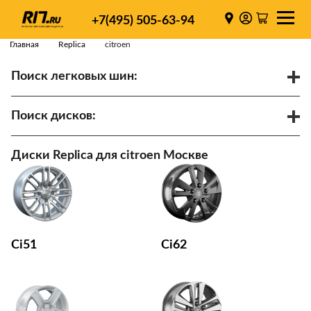
+7(495) 505-63-94
Главная
Replica
citroen
Поиск легковых шин:
/
R
Спарки
Поиск дисков:
Диаметр
Ширина
PCD
Диски Replica для citroen Москве
ET
Ступица
Найти
Ci51
Ci62