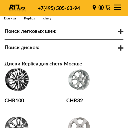
+7(495) 505-63-94
Главная
Replica
chery
Поиск легковых шин:
/
R
Спарки
Поиск дисков:
Диаметр
Ширина
PCD
Диски Replica для chery Москве
ET
Ступица
Найти
CHR100
CHR32