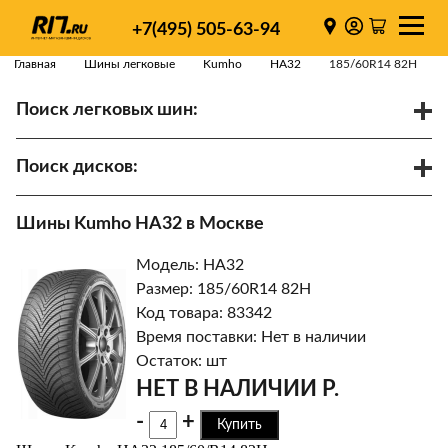
+7(495) 505-63-94
Главная
Шины легковые
Kumho
HA32
185/60R14 82H
Поиск легковых шин:
/
R
Спарки
Поиск дисков:
Диаметр
Ширина
PCD
Шины Kumho HA32 в Москве
ET
Ступица
Модель: HA32
Найти
Размер: 185/60R14 82H
Код товара: 83342
Время поставки: Нет в наличии
Остаток: шт
НЕТ В НАЛИЧИИ Р.
-
+
Купить