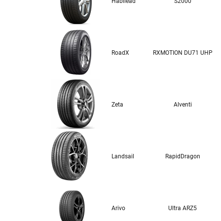
Habilead
S2000
RoadX
RXMOTION DU71 UHP
Zeta
Alventi
Landsail
RapidDragon
Arivo
Ultra ARZ5