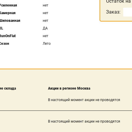
Остаток на
Усиленная
нет
Заказ:
Камерная
нет
Шипованная
нет
XL
ДА
RunOnFlat
нет
Сезон
Лето
е склада
Акции в регионе Москва
В настоящий момент акции не проводятся
В настоящий момент акции не проводятся