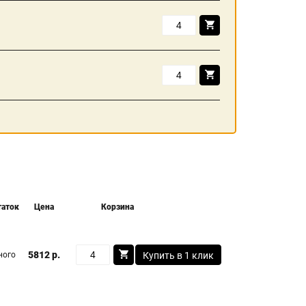
таток
Цена
Корзина
5812 р.
ного
Купить в 1 клик