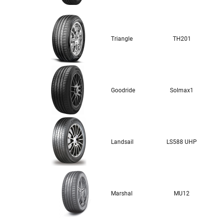
Triangle
TH201
Goodride
Solmax1
Landsail
LS588 UHP
Marshal
MU12