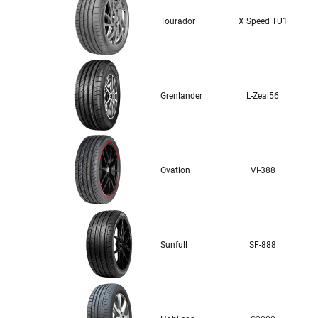
Tourador
X Speed TU1
Grenlander
L-Zeal56
Ovation
VI-388
Sunfull
SF-888