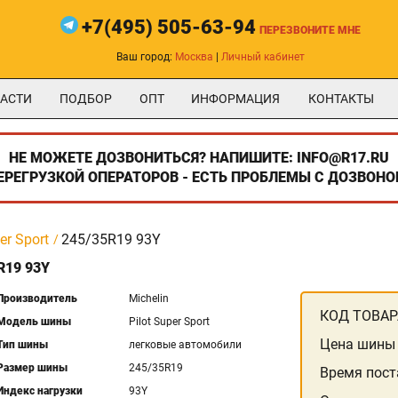
+7(495) 505-63-94
ПЕРЕЗВОНИТЕ МНЕ
Ваш город:
Москва
|
Личный кабинет
АСТИ
ПОДБОР
ОПТ
ИНФОРМАЦИЯ
КОНТАКТЫ
НЕ МОЖЕТЕ ДОЗВОНИТЬСЯ? НАПИШИТЕ: INFO@R17.RU
ПЕРЕГРУЗКОЙ ОПЕРАТОРОВ - ЕСТЬ ПРОБЛЕМЫ С ДОЗВОНО
er Sport
245/35R19 93Y
R19 93Y
Производитель
Michelin
КОД ТОВАР
Модель шины
Pilot Super Sport
Цена шины
Тип шины
легковые автомобили
Размер шины
245/35R19
Время пост
Индекс нагрузки
93Y