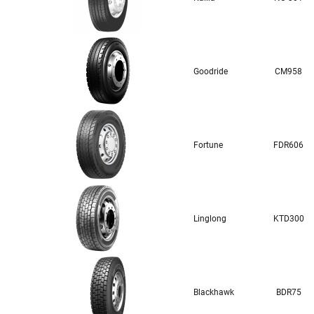
Goodride
CM958
Fortune
FDR606
Linglong
KTD300
Blackhawk
BDR75