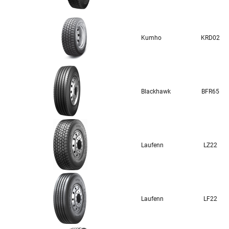
Kumho
KRD02
Blackhawk
BFR65
Laufenn
LZ22
Laufenn
LF22