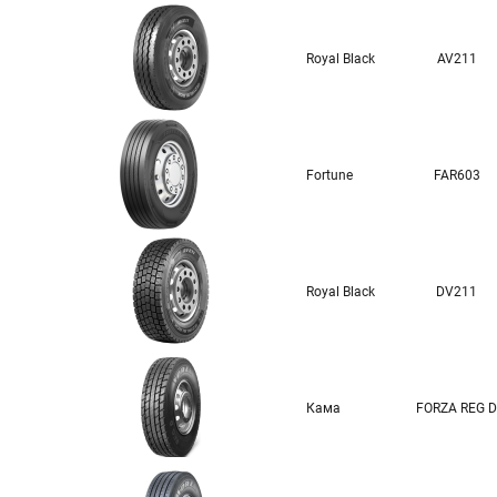
Royal Black
AV211
Fortune
FAR603
Royal Black
DV211
Кама
FORZA REG D