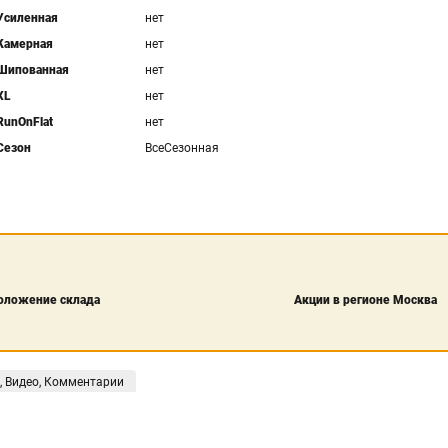
Усиленная
нет
Камерная
нет
Шипованная
нет
XL
нет
RunOnFlat
нет
Сезон
ВсеСезонная
оложение склада
Акции в регионе Москва
, Видео, Комментарии