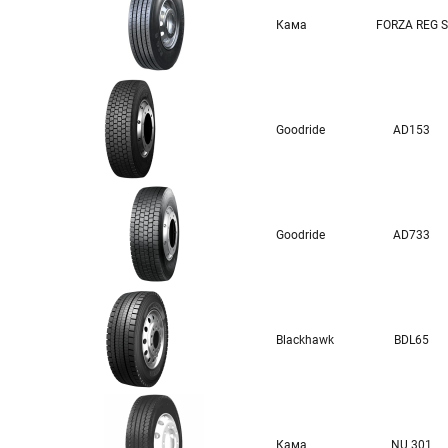
Кама
FORZA REG S
Goodride
AD153
Goodride
AD733
Blackhawk
BDL65
Кама
NU 301