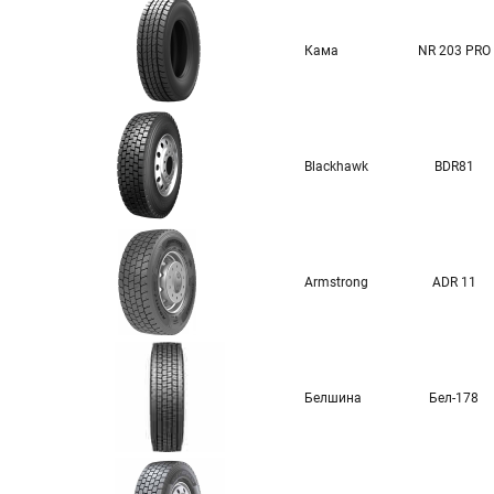
Кама
NR 203 PRO
Blackhawk
BDR81
Armstrong
ADR 11
Белшина
Бел-178