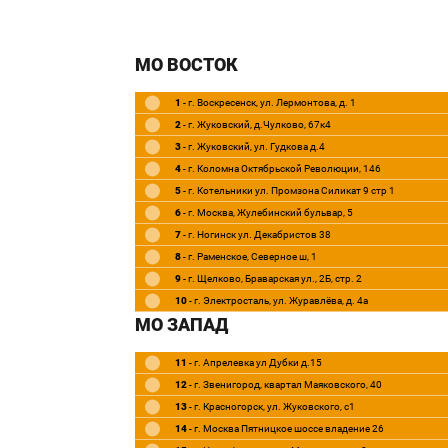
МО ВОСТОК
1
- г. Воскресенск, ул. Лермонтова, д. 1
2
- г. Жуковский, д.Чулково, 67к4
3
- г. Жуковский, ул. Гудкова д.4
4
- г. Коломна Октябрьской Революции, 146
5
- г. Котельники ул. Промзона Силикат 9 стр 1
6
- г. Москва, Жулебинский бульвар, 5
7
- г. Ногинск ул. Декабристов 38
8
- г. Раменское, Северное ш, 1
9
- г. Щелково, Браварская ул., 2Б, стр. 2
10
- г. Электросталь, ул. Журавлёва, д. 4а
МО ЗАПАД
11
- г. Апрелевка ул Дубки д.15
12
- г. Звенигород, квартал Маяковского, 40
13
- г. Красногорск, ул. Жуковского, c1
14
- г. Москва Пятницкое шоссе владение 26