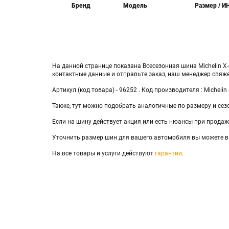
Бренд
Модель
Размер / И
На данной странице показана Всесезонная шина Michelin X-
контактные данные и отправьте заказ, наш менеджер свяж
Артикул (код товара) - 96252 . Код производителя : Michelin
Также, тут можно подобрать аналогичные по размеру и сез
Если на шину действует акция или есть нюансы при продаже
Уточнить размер шин для вашего автомобиля вы можете в
На все товары и услуги действуют
гарантии
.