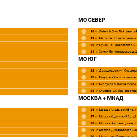
МО СЕВЕР
18
- г. Лобня МО ул.Лейтенанта
19
- г. Мытищи Проектируемый 
20
- г. Пушкино, Ярославское ш.
21
- г. Химки Ленинградское ш, 
МО ЮГ
22
- г. Домодедово, ул. Северная
23
- г. Подольск 2-я Комсомольск
24
- г. Серпухов Магазин Метро
25
- г. Ступино, ул. Транспортна
МОСКВА + МКАД
26
- г. Москва Анадырский пр, 4
27
- г. Москва Ходынский бр, д1
28
- г. Москва, Автозаводская, 
29
- г. Москва, Дмитровское шо
30
- г. Москва, ул. Полярная вл 