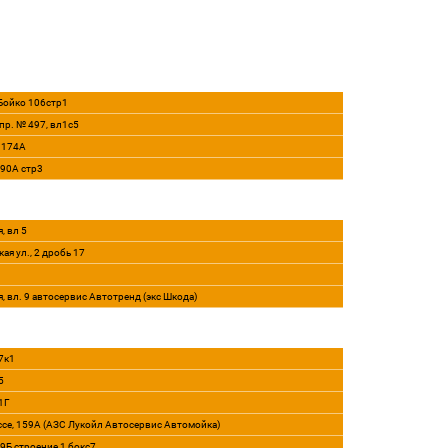
 Бойко 106стр1
пр. № 497, вл1с5
, 174А
290А стр3
, вл 5
ая ул., 2 дробь 17
я, вл. 9 автосервис Автотренд (экс Шкода)
7к1
5
21Г
ссе, 159А (АЗС Лукойл Автосервис Автомойка)
39Б строение 1 бокс7