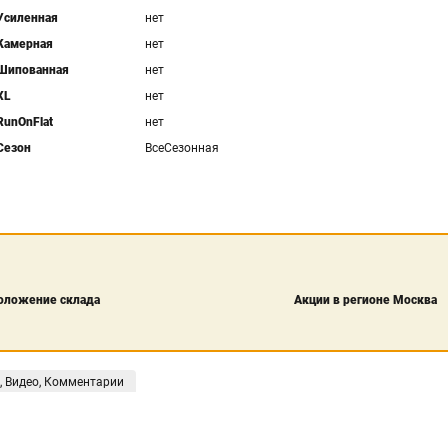
Усиленная
нет
Камерная
нет
Шипованная
нет
XL
нет
RunOnFlat
нет
Сезон
ВсеСезонная
оложение склада
Акции в регионе Москва
, Видео, Комментарии