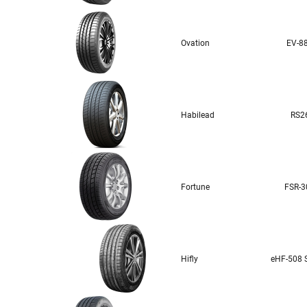
Ovation
EV-8
Habilead
RS2
Fortune
FSR-3
Hifly
eHF-508 