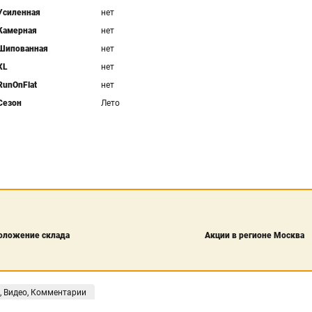
Усиленная
нет
Камерная
нет
Шипованная
нет
XL
нет
RunOnFlat
нет
Сезон
Лето
оложение склада
Акции в регионе Москва
, Видео, Комментарии