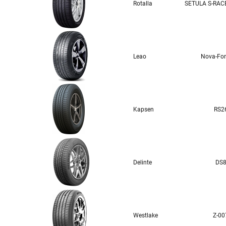
Rotalla
SETULA S-RACE
Leao
Nova-For
Kapsen
RS2
Delinte
DS
Westlake
Z-00