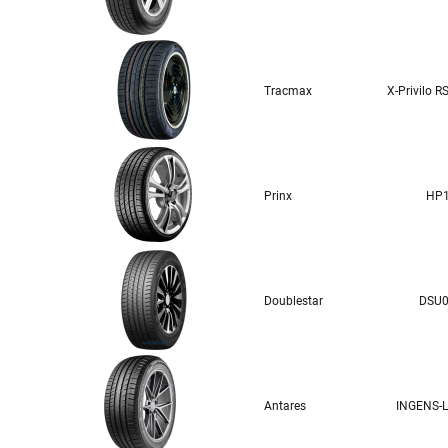
Tracmax
X-Privilo R
Prinx
HP
Doublestar
DSU
Antares
INGENS-