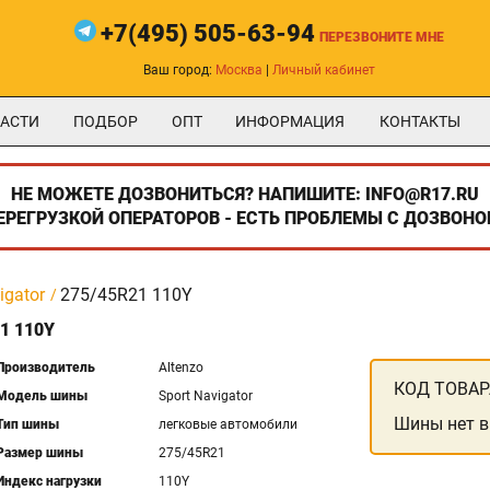
+7(495) 505-63-94
ПЕРЕЗВОНИТЕ МНЕ
Ваш город:
Москва
|
Личный кабинет
АСТИ
ПОДБОР
ОПТ
ИНФОРМАЦИЯ
КОНТАКТЫ
НЕ МОЖЕТЕ ДОЗВОНИТЬСЯ? НАПИШИТЕ: INFO@R17.RU
ПЕРЕГРУЗКОЙ ОПЕРАТОРОВ - ЕСТЬ ПРОБЛЕМЫ С ДОЗВОНО
igator
275/45R21 110Y
1 110Y
Производитель
Altenzo
КОД ТОВАР
Модель шины
Sport Navigator
Шины нет в
Тип шины
легковые автомобили
Размер шины
275/45R21
Индекс нагрузки
110Y