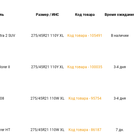
ль
Размер / ИНС
Код товара
Время ожидани
tra 2 SUV
275/45R21 110Y XL
Код товара - 105491
В наличии
orer II
275/45R21 110Y XL
Код товара - 100035
3-4 дня
 08
275/45R21 110W XL
Код товара - 95754
3-4 дня
rer HT
275/45R21 110W XL
Код товара - 86187
7 дн.