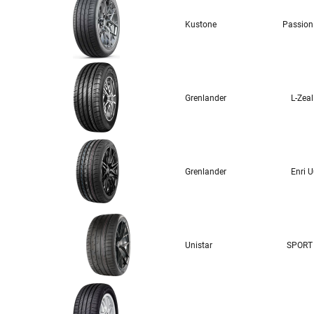
Kustone
Passion
Grenlander
L-Zea
Grenlander
Enri 
Unistar
SPORT