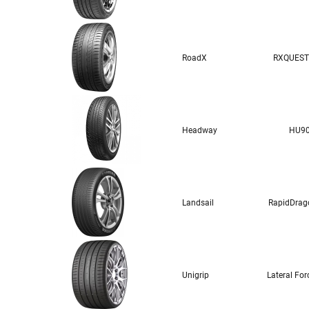
RoadX
RXQUEST
Headway
HU9
Landsail
RapidDrag
Unigrip
Lateral For