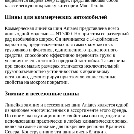
выделяется модель Deep Digger, представляющая собой
классическую покрышку категории Mud Terrain.
Шины для коммерческих автомобилей
Коммерческая линейка шин Antares представлена всего
лишь одной моделью — NT3000. Но при этом ее размерный
ряд необычайно широк. Он начинается с 14-дюймовых
вариантов, предназначенных для самых компактных
грузовиков и фургонов, единственного транспортного
средства, способного эффективно перевозить грузы в
условиях очень плотной городской застройки. Такая шина
при своих малых размерах отличается исключительной
грузоподъемностью устойчивостью к абразивному
истиранию, демонстрируя при этом хорошие сцепные
свойства на мокром покрытии.
Зимние и всесезонные шины
Линейка зимних и всесезонных шин Antares является одной
из наиболее многочисленных в ассортименте этого бренда.
По своим эксплуатационным свойствам они подходят для
использования практически в любых климатических зонах,
включая самые сложные для покрышек регионы Крайнего
Севера. Конструктивно эти шины очень близки к