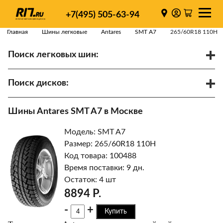
+7(495) 505-63-94
Главная
Шины легковые
Antares
SMT A7
265/60R18 110H
Поиск легковых шин:
/
R
Спарки
Поиск дисков:
Диаметр
Ширина
PCD
Шины Antares SMT A7 в Москве
ET
Ступица
Модель: SMT A7
Найти
Размер: 265/60R18 110H
Код товара: 100488
Время поставки: 9 дн.
Остаток: 4 шт
8894 Р.
-
+
Купить