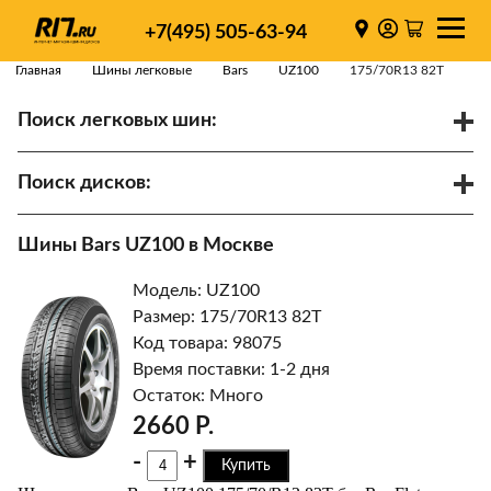
+7(495) 505-63-94
Главная
Шины легковые
Bars
UZ100
175/70R13 82T
Поиск легковых шин:
/
R
Спарки
Поиск дисков:
Диаметр
Ширина
PCD
Шины Bars UZ100 в Москве
ET
Ступица
Модель: UZ100
Найти
Размер: 175/70R13 82T
Код товара: 98075
Время поставки: 1-2 дня
Остаток: Много
2660 Р.
-
+
Купить