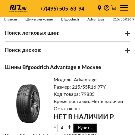
+7(495) 505-63-94
Главная
Шины легковые
Bfgoodrich
Advantage
215/55R16 9
Поиск легковых шин:
/
R
Спарки
Поиск дисков:
Диаметр
Ширина
PCD
Шины Bfgoodrich Advantage в Москве
ET
Ступица
Модель: Advantage
Найти
Размер: 215/55R16 97Y
Код товара: 79835
Время поставки: Нет в наличии
Остаток: шт
НЕТ В НАЛИЧИИ Р.
-
+
Купить