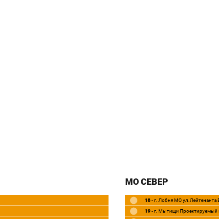
МО СЕВЕР
18
- г. Лобня МО ул.Лейтенанта
19
- г. Мытищи Проектируемый 