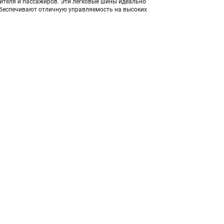
дителя и пассажиров. Эти легковые шины идеально
 обеспечивают отличную управляемость на высоких