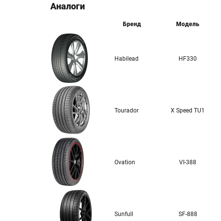
Аналоги
Бренд
Модель
Habilead
HF330
Tourador
X Speed TU1
Ovation
VI-388
Sunfull
SF-888