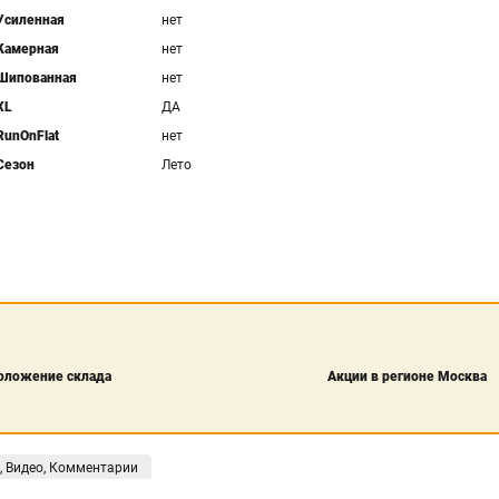
Усиленная
нет
Камерная
нет
Шипованная
нет
XL
ДА
RunOnFlat
нет
Сезон
Лето
оложение склада
Акции в регионе Москва
, Видео, Комментарии