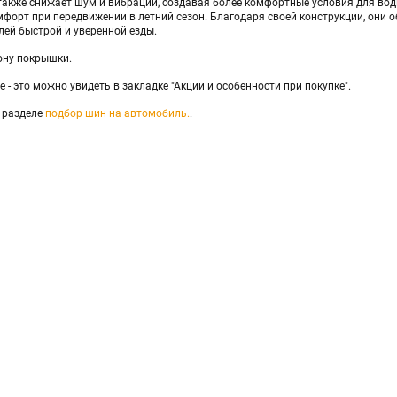
 также снижает шум и вибрации, создавая более комфортные условия для во
мфорт при передвижении в летний сезон. Благодаря своей конструкции, они
лей быстрой и уверенной езды.
ону покрышки.
 - это можно увидеть в закладке "Акции и особенности при покупке".
 разделе
подбор шин на автомобиль.
.