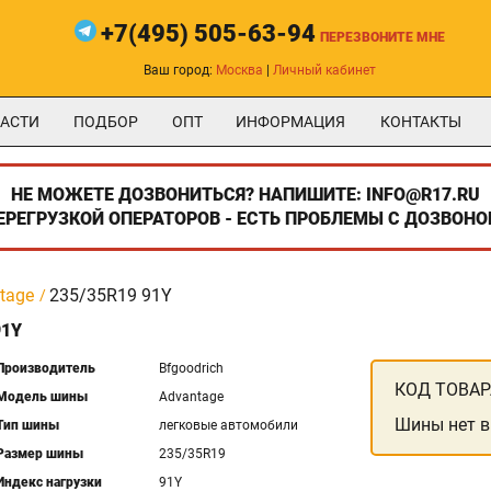
+7(495) 505-63-94
ПЕРЕЗВОНИТЕ МНЕ
Ваш город:
Москва
|
Личный кабинет
АСТИ
ПОДБОР
ОПТ
ИНФОРМАЦИЯ
КОНТАКТЫ
НЕ МОЖЕТЕ ДОЗВОНИТЬСЯ? НАПИШИТЕ: INFO@R17.RU
ПЕРЕГРУЗКОЙ ОПЕРАТОРОВ - ЕСТЬ ПРОБЛЕМЫ С ДОЗВОНО
tage
235/35R19 91Y
91Y
Производитель
Bfgoodrich
КОД ТОВАР
Модель шины
Advantage
Шины нет в
Тип шины
легковые автомобили
Размер шины
235/35R19
Индекс нагрузки
91Y