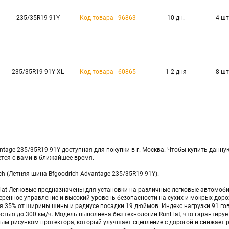
235/35R19 91Y
Код товара - 96863
10 дн.
4 шт
235/35R19 91Y XL
Код товара - 60865
1-2 дня
8 шт
tage 235/35R19 91Y доступная для покупки в г. Москва. Чтобы купить данную
ется с вами в ближайшее время.
ich (Летняя шина Bfgoodrich Advantage 235/35R19 91Y).
nFlat Легковые предназначены для установки на различные легковые автомо
еренное управление и высокий уровень безопасности на сухих и мокрых дор
 35% от ширины шины и радиусе посадки 19 дюймов. Индекс нагрузки 91 говор
остью до 300 км/ч. Модель выполнена без технологии RunFlat, что гаранти
ым рисунком протектора, который улучшает сцепление с дорогой и снижает 