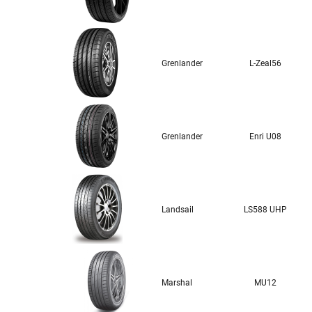
Grenlander
L-Zeal56
Grenlander
Enri U08
Landsail
LS588 UHP
Marshal
MU12