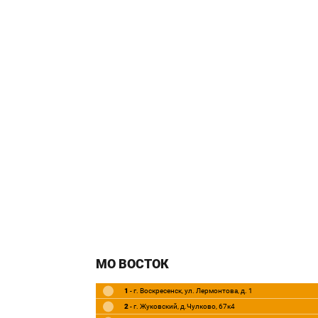
МО ВОСТОК
1
- г. Воскресенск, ул. Лермонтова, д. 1
2
- г. Жуковский, д.Чулково, 67к4