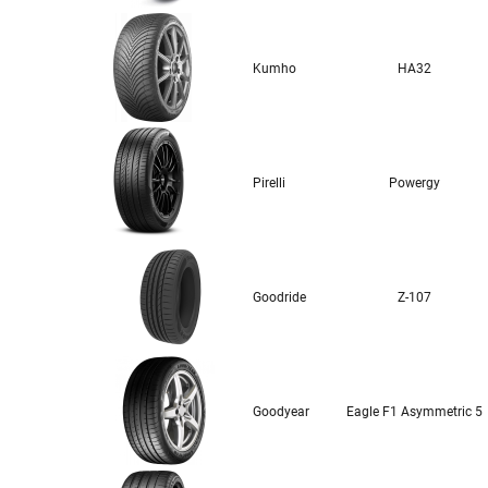
Kumho
HA32
Pirelli
Powergy
Goodride
Z-107
Goodyear
Eagle F1 Asymmetric 5