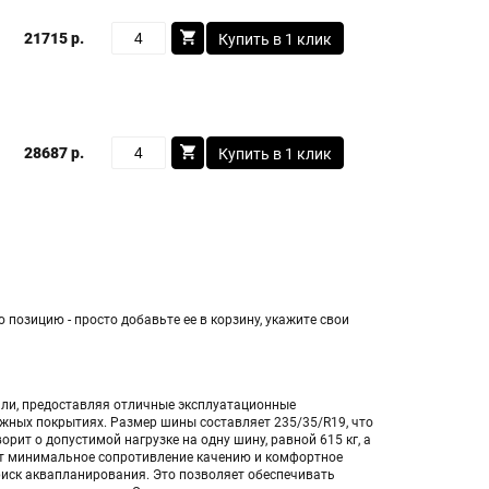
21715 р.
Купить в 1 клик
28687 р.
Купить в 1 клик
 позицию - просто добавьте ее в корзину, укажите свои
били, предоставляя отличные эксплуатационные
ожных покрытиях. Размер шины составляет 235/35/R19, что
ит о допустимой нагрузке на одну шину, равной 615 кг, а
рует минимальное сопротивление качению и комфортное
риск аквапланирования. Это позволяет обеспечивать