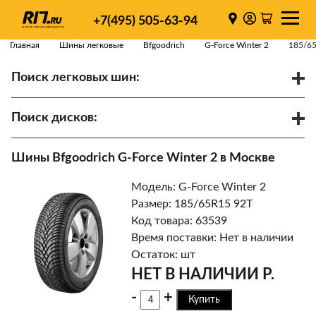
+7(495) 505-63-94
Главная
Шины легковые
Bfgoodrich
G-Force Winter 2
185/6
Поиск легковых шин:
/
R
Спарки
Поиск дисков:
Диаметр
Ширина
PCD
Шины Bfgoodrich G-Force Winter 2 в Москве
ET
Ступица
Модель: G-Force Winter 2
Найти
Размер: 185/65R15 92T
Код товара: 63539
Время поставки: Нет в наличии
Остаток: шт
НЕТ В НАЛИЧИИ Р.
-
+
Купить