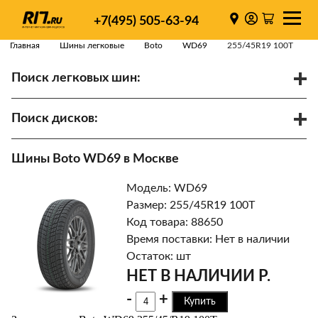
+7(495) 505-63-94
Главная
Шины легковые
Boto
WD69
255/45R19 100T
Поиск легковых шин:
/
R
Спарки
Поиск дисков:
Диаметр
Ширина
PCD
Шины Boto WD69 в Москве
ET
Ступица
Модель: WD69
Найти
Размер: 255/45R19 100T
Код товара: 88650
Время поставки: Нет в наличии
Остаток: шт
НЕТ В НАЛИЧИИ Р.
-
+
Купить