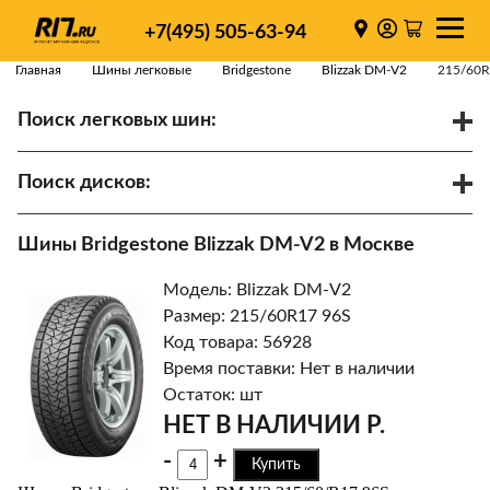
+7(495) 505-63-94
Главная
Шины легковые
Bridgestone
Blizzak DM-V2
215/60R
Поиск легковых шин:
/
R
Спарки
Поиск дисков:
Диаметр
Ширина
PCD
Шины Bridgestone Blizzak DM-V2 в Москве
ET
Ступица
Модель: Blizzak DM-V2
Найти
Размер: 215/60R17 96S
Код товара: 56928
Время поставки: Нет в наличии
Остаток: шт
НЕТ В НАЛИЧИИ Р.
-
+
Купить