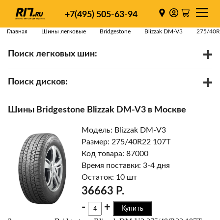
+7(495) 505-63-94
Главная
Шины легковые
Bridgestone
Blizzak DM-V3
275/40R
Поиск легковых шин:
/
R
Спарки
Поиск дисков:
Диаметр
Ширина
PCD
Шины Bridgestone Blizzak DM-V3 в Москве
ET
Ступица
Модель: Blizzak DM-V3
Найти
Размер: 275/40R22 107T
Код товара: 87000
Время поставки: 3-4 дня
Остаток: 10 шт
36663 Р.
-
+
Купить