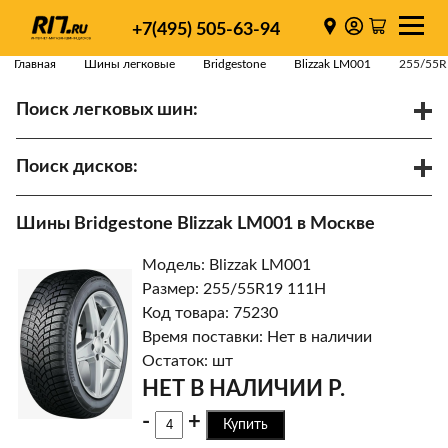
+7(495) 505-63-94
Главная
Шины легковые
Bridgestone
Blizzak LM001
255/55R
Поиск легковых шин:
/
R
Спарки
Поиск дисков:
Диаметр
Ширина
PCD
Шины Bridgestone Blizzak LM001 в Москве
ET
Ступица
Модель: Blizzak LM001
Найти
Размер: 255/55R19 111H
Код товара: 75230
Время поставки: Нет в наличии
Остаток: шт
НЕТ В НАЛИЧИИ Р.
-
+
Купить