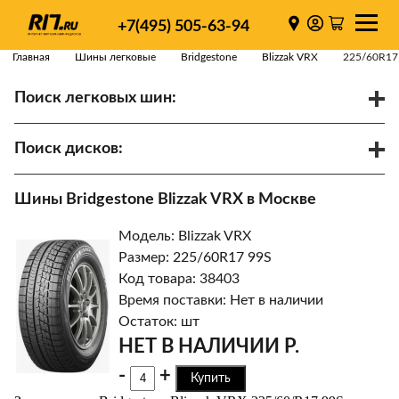
+7(495) 505-63-94
Главная
Шины легковые
Bridgestone
Blizzak VRX
225/60R17
Поиск легковых шин:
/
R
Спарки
Поиск дисков:
Диаметр
Ширина
PCD
Шины Bridgestone Blizzak VRX в Москве
ET
Ступица
Модель: Blizzak VRX
Найти
Размер: 225/60R17 99S
Код товара: 38403
Время поставки: Нет в наличии
Остаток: шт
НЕТ В НАЛИЧИИ Р.
-
+
Купить