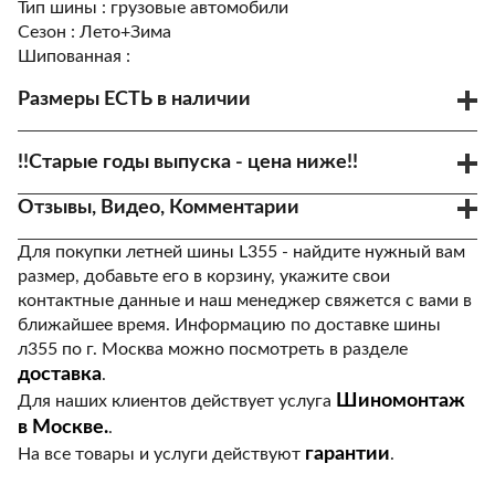
Тип шины :
грузовые автомобили
Сезон :
Лето+Зима
Шипованная :
Размеры ЕСТЬ в наличии
Код товара -
315/80R22,5
60375 р.
!!Старые годы выпуска - цена ниже!!
156/150K
19886
Много
1-2 дня дней
Отзывы, Видео, Комментарии
Для покупки летней шины L355 - найдите нужный вам
размер, добавьте его в корзину, укажите свои
контактные данные и наш менеджер свяжется с вами в
ближайшее время. Информацию по доставке шины
л355 по г. Москва можно посмотреть в разделе
доставка
.
Шиномонтаж
Для наших клиентов действует услуга
в Москве.
.
гарантии
На все товары и услуги действуют
.