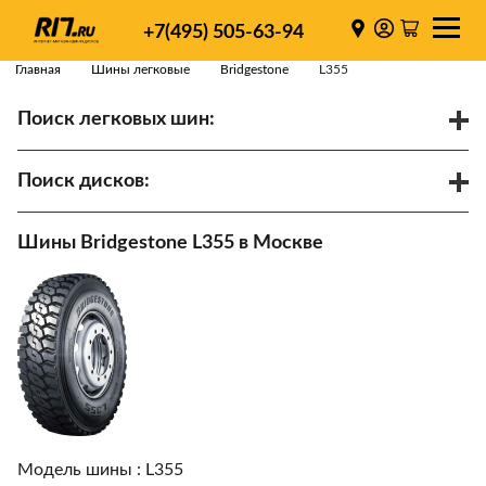
+7(495) 505-63-94
Главная
Шины легковые
Bridgestone
L355
Поиск легковых шин:
/
R
Спарки
Поиск дисков:
Диаметр
Ширина
PCD
Шины Bridgestone L355 в Москве
ET
Ступица
Найти
Модель шины :
L355