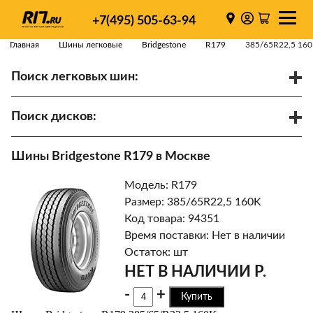
+7(495) 505-63-94
Главная
Шины легковые
Bridgestone
R179
385/65R22,5 16
Поиск легковых шин:
/
R
Спарки
Поиск дисков:
Диаметр
Ширина
PCD
Шины Bridgestone R179 в Москве
ET
Ступица
Модель: R179
Найти
Размер: 385/65R22,5 160K
Код товара: 94351
Время поставки: Нет в наличии
Остаток: шт
НЕТ В НАЛИЧИИ Р.
-
+
Купить