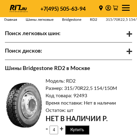
+7(495) 505-63-94
Главная
Шины легковые
Bridgestone
RD2
315/70R22,5 154
Поиск легковых шин:
/
R
Спарки
Поиск дисков:
Диаметр
Ширина
PCD
Шины Bridgestone RD2 в Москве
ET
Ступица
Модель: RD2
Найти
Размер: 315/70R22,5 154/150M
Код товара: 92493
Время поставки: Нет в наличии
Остаток: шт
НЕТ В НАЛИЧИИ Р.
-
+
Купить