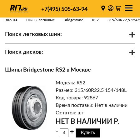
+7(495) 505-63-94
Главная
Шины легковые
Bridgestone
RS2
315/60R22,5 154/
Поиск легковых шин:
/
R
Спарки
Поиск дисков:
Диаметр
Ширина
PCD
Шины Bridgestone RS2 в Москве
ET
Ступица
Модель: RS2
Найти
Размер: 315/60R22,5 154/148L
Код товара: 92867
Время поставки: Нет в наличии
Остаток: шт
НЕТ В НАЛИЧИИ Р.
-
+
Купить