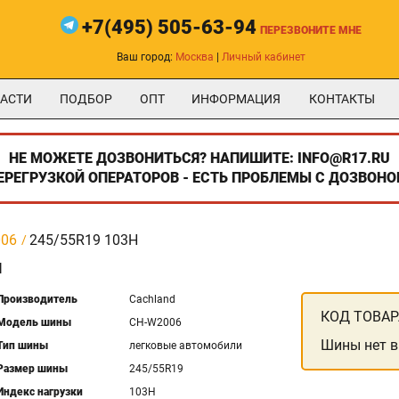
+7(495) 505-63-94
ПЕРЕЗВОНИТЕ МНЕ
Ваш город:
Москва
|
Личный кабинет
АСТИ
ПОДБОР
ОПТ
ИНФОРМАЦИЯ
КОНТАКТЫ
НЕ МОЖЕТЕ ДОЗВОНИТЬСЯ? НАПИШИТЕ: INFO@R17.RU
ПЕРЕГРУЗКОЙ ОПЕРАТОРОВ - ЕСТЬ ПРОБЛЕМЫ С ДОЗВОНО
006
245/55R19 103H
H
Производитель
Cachland
КОД ТОВАР
Модель шины
CH-W2006
Шины нет в
Тип шины
легковые автомобили
Размер шины
245/55R19
Индекс нагрузки
103H