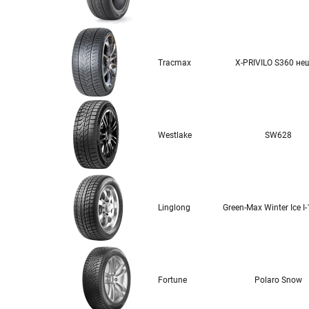
Tracmax
X-PRIVILO S360 не
Westlake
SW628
Linglong
Green-Max Winter Ice I
Fortune
Polaro Snow