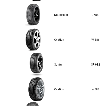
Doublestar
DW02
Ovation
W-586
Sunfull
SF-982
Ovation
W588