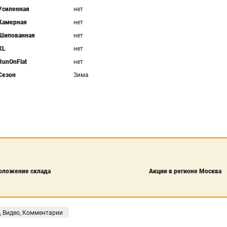
Усиленная
нет
Камерная
нет
Шипованная
нет
XL
нет
RunOnFlat
нет
Сезон
Зима
оложение склада
Акции в регионе Москва
, Видео, Комментарии