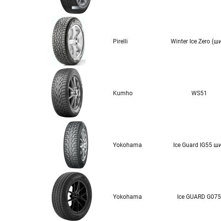
Pirelli
Winter Ice Zero (ш
Kumho
WS51
Yokohama
Ice Guard IG55 ш
Yokohama
Ice GUARD G075