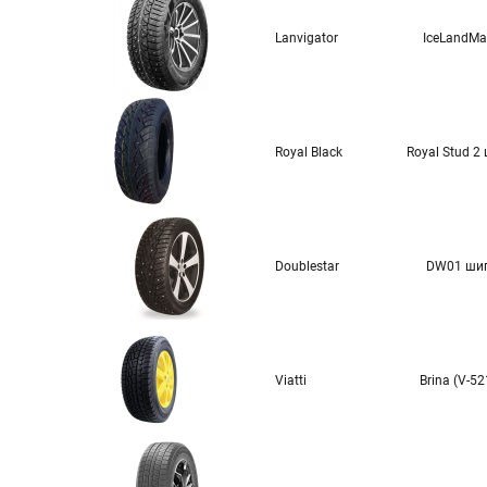
Lanvigator
IceLandMa
Royal Black
Royal Stud 2
Doublestar
DW01 ши
Viatti
Brina (V-52