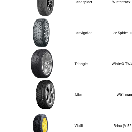
Landspider
Wintertraxx
Lanvigator
Ice-Spider 
Triangle
WinterX TW
Attar
W01 шип
Viatti
Brina (V-52