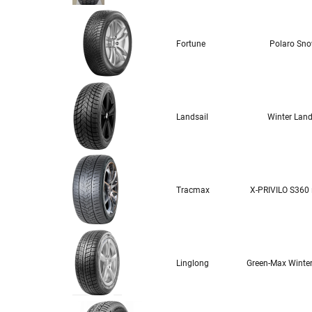
Fortune
Polaro Sn
Landsail
Winter Land
Tracmax
X-PRIVILO S360
Linglong
Green-Max Winter 