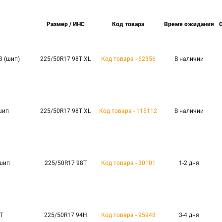
Размер / ИНС
Код товара
Время ожидания
3 (шип)
225/50R17 98T XL
Код товара - 62356
В наличии
шип
225/50R17 98T XL
Код товара - 115112
В наличии
шип
225/50R17 98T
Код товара - 30101
1-2 дня
T
225/50R17 94H
Код товара - 95948
3-4 дня