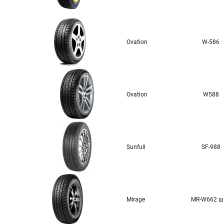
Ovation
W-586
Ovation
W588
Sunfull
SF-988
Mirage
MR-W662 ш