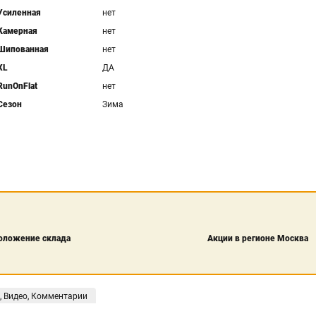
Усиленная
нет
Камерная
нет
Шипованная
нет
XL
ДА
RunOnFlat
нет
Сезон
Зима
оложение склада
Акции в регионе Москва
, Видео, Комментарии