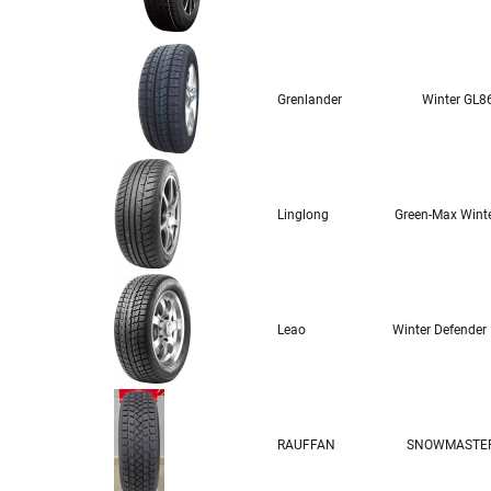
Grenlander
Winter GL8
Linglong
Green-Max Wint
Leao
Winter Defender I
RAUFFAN
SNOWMASTE