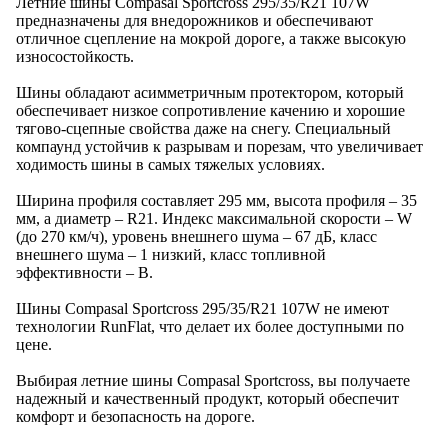
Летние шины Compasal Sportcross 295/35/R21 107W
предназначены для внедорожников и обеспечивают
отличное сцепление на мокрой дороге, а также высокую
износостойкость.
Шины обладают асимметричным протектором, который
обеспечивает низкое сопротивление качению и хорошие
тягово-сцепные свойства даже на снегу. Специальный
компаунд устойчив к разрывам и порезам, что увеличивает
ходимость шины в самых тяжелых условиях.
Ширина профиля составляет 295 мм, высота профиля – 35
мм, а диаметр – R21. Индекс максимальной скорости – W
(до 270 км/ч), уровень внешнего шума – 67 дБ, класс
внешнего шума – 1 низкий, класс топливной
эффективности – B.
Шины Compasal Sportcross 295/35/R21 107W не имеют
технологии RunFlat, что делает их более доступными по
цене.
Выбирая летние шины Compasal Sportcross, вы получаете
надежный и качественный продукт, который обеспечит
комфорт и безопасность на дороге.