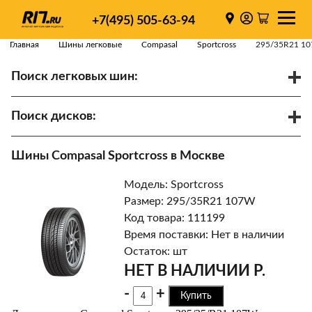
+7(495) 505-63-94
Главная
Шины легковые
Compasal
Sportcross
295/35R21 1
Поиск легковых шин:
/
R
Спарки
Поиск дисков:
Диаметр
Ширина
PCD
Шины Compasal Sportcross в Москве
ET
Ступица
Модель: Sportcross
Найти
Размер: 295/35R21 107W
Код товара: 111199
Время поставки: Нет в наличии
Остаток: шт
НЕТ В НАЛИЧИИ Р.
-
+
Купить