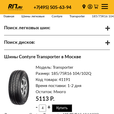
+7(495) 505-63-94
Главная
Шины легковые
Contyre
Transporter
185/75R16 10
Поиск легковых шин:
/
R
Спарки
Поиск дисков:
Диаметр
Ширина
PCD
Шины Contyre Transporter в Москве
ET
Ступица
Модель: Transporter
Найти
Размер: 185/75R16 104/102Q
Код товара: 41191
Время поставки: 1-2 дня
Остаток: Много
5113 Р.
-
+
Купить