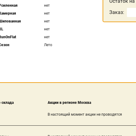
Остаток на
Усиленная
нет
Заказ:
Камерная
нет
Шипованная
нет
XL
нет
RunOnFlat
нет
Сезон
Лето
 склада
Акции в регионе Москва
В настоящий момент акции не проводятся