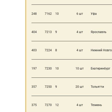
248
7162
10
6 шт
Уфа
404
7213
9
4 шт
Ярославль
403
7224
8
4 шт
Нижний Новго
197
7230
10
10 шт
Екатеринбург
357
7250
9
20 шт
Тольятти
375
7270
12
4 шт
Тюмень