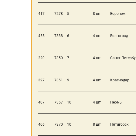
417
7278
5
8 шт
Воронеж
455
7338
6
4 шт
Волгоград
220
7350
7
4 шт
Санкт-Петербу
327
7351
9
4 шт
Краснодар
407
7357
10
4 шт
Пермь
406
7370
10
8 шт
Пятигорск