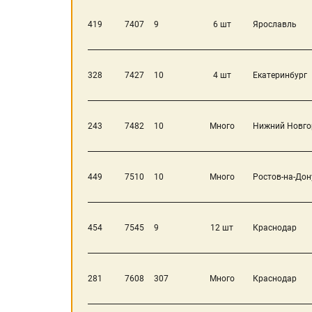
419
7407
9
6 шт
Ярославль
328
7427
10
4 шт
Екатеринбург
243
7482
10
Много
Нижний Новго
449
7510
10
Много
Ростов-на-Дон
454
7545
9
12 шт
Краснодар
281
7608
307
Много
Краснодар