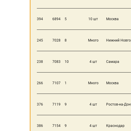
394
6894
5
10 шт
Москва
245
7028
8
Много
Нижний Новго
238
7083
10
4 шт
Самара
266
7107
1
Много
Москва
376
7119
9
4 шт
Ростов-на-Дон
386
7154
9
4 шт
Краснодар