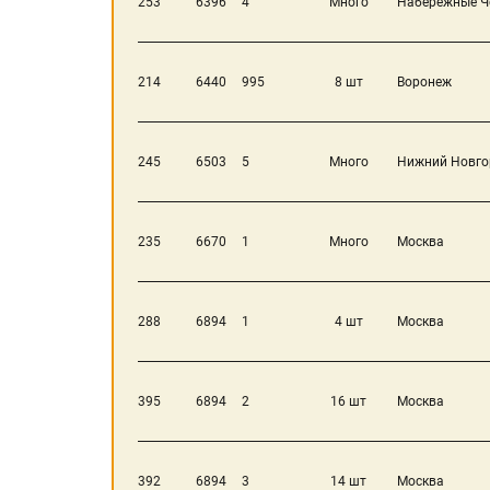
253
6396
4
Много
Набережные Ч
214
6440
995
8 шт
Воронеж
245
6503
5
Много
Нижний Новго
235
6670
1
Много
Москва
288
6894
1
4 шт
Москва
395
6894
2
16 шт
Москва
392
6894
3
14 шт
Москва