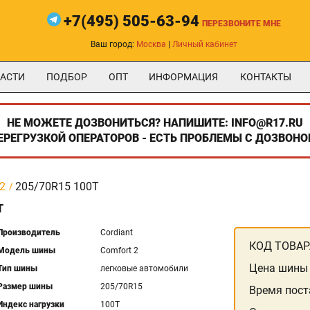
+7(495) 505-63-94
ПЕРЕЗВОНИТЕ МНЕ
Ваш город:
Москва
|
Личный кабинет
АСТИ
ПОДБОР
ОПТ
ИНФОРМАЦИЯ
КОНТАКТЫ
НЕ МОЖЕТЕ ДОЗВОНИТЬСЯ? НАПИШИТЕ: INFO@R17.RU
ПЕРЕГРУЗКОЙ ОПЕРАТОРОВ - ЕСТЬ ПРОБЛЕМЫ С ДОЗВОНО
 2
205/70R15 100T
T
Производитель
Cordiant
КОД ТОВАР
Модель шины
Comfort 2
Цена шины
Тип шины
легковые автомобили
Размер шины
205/70R15
Время пост
Индекс нагрузки
100T