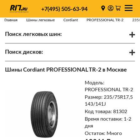
+7(495) 505-63-94
Главная
Шины легковые
Cordiant
PROFESSIONAL TR-2
235
Поиск легковых шин:
/
R
Спарки
Поиск дисков:
Диаметр
Ширина
PCD
Шины Cordiant PROFESSIONAL TR-2 в Москве
ET
Ступица
Модель:
Найти
PROFESSIONAL TR-2
Размер: 235/75R17,5
143/141J
Код товара: 81302
Время поставки: 1-2
дня
Остаток: Много