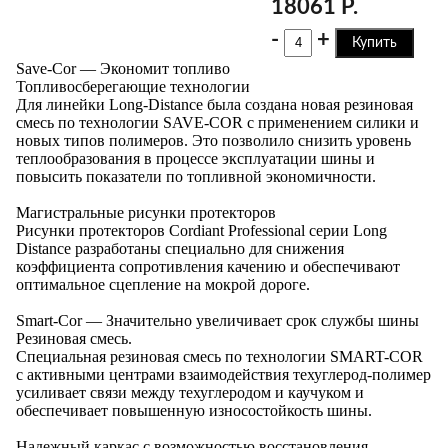
18061 Р.
-
+
Купить
Save-Cor — Экономит топливо
Топливосберегающие технологии
Для линейки Long-Distance была создана новая резиновая
смесь по технологии SAVE-COR с применением силики и
новых типов полимеров. Это позволило снизить уровень
теплообразования в процессе эксплуатации шины и
повысить показатели по топливной экономичности.
Магистральные рисунки протекторов
Рисунки протекторов Cordiant Professional серии Long
Distance разработаны специально для снижения
коэффициента сопротивления качению и обеспечивают
оптимальное сцепление на мокрой дороге.
Smart-Cor — Значительно увеличивает срок службы шины
Резиновая смесь.
Специальная резиновая смесь по технологии SMART-COR
с активными центрами взаимодействия техуглерод-полимер
усиливает связи между техуглеродом и каучуком и
обеспечивает повышенную износостойкость шины.
Надежный каркас с возможностью восстановления.