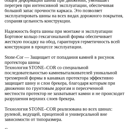
общей деформации шины при движении, уменьшает
перегрев при интенсивной эксплуатации, обеспечивая
большой запас прочности каркаса. Это позволяет
эксплуатировать шины на всех видах дорожного покрытия,
сохраняя цельность конструкции.
Надежность борта шины при монтаже и эксплуатации
Бортовое кольцо гексагональной формы обеспечивает
жесткую посадку на обод, гарантируя герметичность всей
конструкции в процессе эксплуатации.
Stone-Cor — Защищает от попадания камней в рисунок
протектора шины
Технология STONE–COR со специальной
последовательностью камневыталкивателей уникальной
трехмерной формы в канавках протектора эффективно
защищает шину и слои брекера, благодаря которым при
движении по грунтовым дорогам и пересеченной
местности протектор не захватывает камни и не происходит
разрушения верхних слоев брекера.
Технология STONE–COR реализована во всех шинах:
рулевой, ведущей, прицепной и универсальной вне
зависимости от типоразмера.