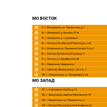
МО ВОСТОК
1
- г. Воскресенск, ул. Лермонтова, д. 1
2
- г. Жуковский, д.Чулково, 67к4
3
- г. Жуковский, ул. Гудкова д.4
4
- г. Коломна Октябрьской Революции, 146
5
- г. Котельники ул. Промзона Силикат 9 стр 1
6
- г. Москва, Жулебинский бульвар, 5
7
- г. Ногинск ул. Декабристов 38
8
- г. Раменское, Северное ш, 1
9
- г. Щелково, Браварская ул., 2Б, стр. 2
10
- г. Электросталь, ул. Журавлёва, д. 4а
МО ЗАПАД
11
- г. Апрелевка ул Дубки д.15
12
- г. Звенигород, квартал Маяковского, 40
13
- г. Красногорск, ул. Жуковского, c1
14
- г. Москва Пятницкое шоссе владение 26