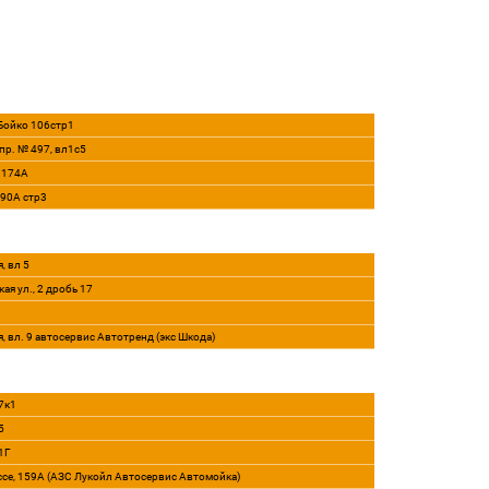
 Бойко 106стр1
пр. № 497, вл1с5
, 174А
290А стр3
, вл 5
ая ул., 2 дробь 17
я, вл. 9 автосервис Автотренд (экс Шкода)
7к1
5
21Г
ссе, 159А (АЗС Лукойл Автосервис Автомойка)