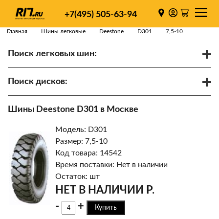
+7(495) 505-63-94
Главная
Шины легковые
Deestone
D301
7,5-10
Поиск легковых шин:
/
R
Спарки
Поиск дисков:
Диаметр
Ширина
PCD
Шины Deestone D301 в Москве
ET
Ступица
Модель: D301
Найти
Размер: 7,5-10
Код товара: 14542
Время поставки: Нет в наличии
Остаток: шт
НЕТ В НАЛИЧИИ Р.
-
+
Купить