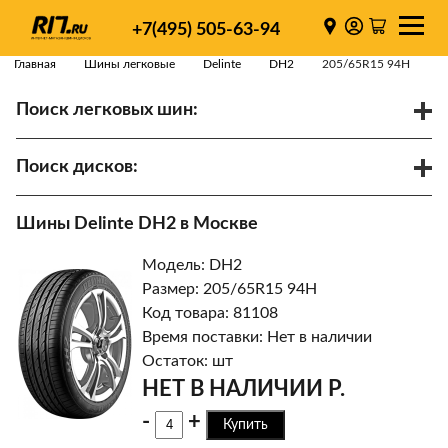
+7(495) 505-63-94
Главная
Шины легковые
Delinte
DH2
205/65R15 94H
Поиск легковых шин:
/
R
Спарки
Поиск дисков:
Диаметр
Ширина
PCD
Шины Delinte DH2 в Москве
ET
Ступица
Модель: DH2
Найти
Размер: 205/65R15 94H
Код товара: 81108
Время поставки: Нет в наличии
Остаток: шт
НЕТ В НАЛИЧИИ Р.
-
+
Купить