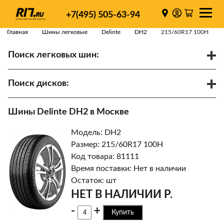
+7(495) 505-63-94
Главная
Шины легковые
Delinte
DH2
215/60R17 100H
Поиск легковых шин:
/
R
Спарки
Поиск дисков:
Диаметр
Ширина
PCD
Шины Delinte DH2 в Москве
ET
Ступица
Модель: DH2
Найти
Размер: 215/60R17 100H
Код товара: 81111
Время поставки: Нет в наличии
Остаток: шт
НЕТ В НАЛИЧИИ Р.
-
+
Купить