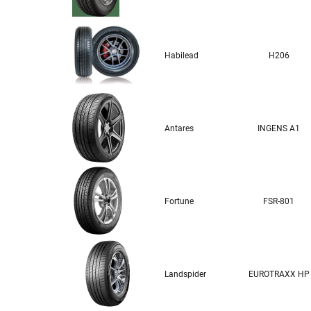
Habilead
H206
Antares
INGENS A1
Fortune
FSR-801
Landspider
EUROTRAXX HP