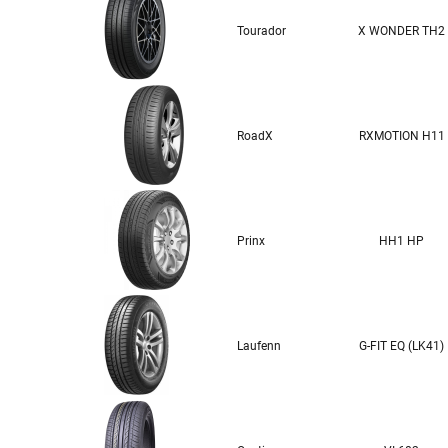
Tourador
X WONDER TH2
RoadX
RXMOTION H11
Prinx
HH1 HP
Laufenn
G-FIT EQ (LK41)