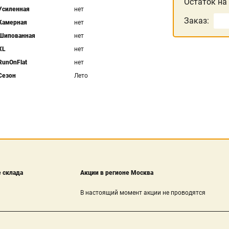
Остаток на
Усиленная
нет
Заказ:
Камерная
нет
Шипованная
нет
XL
нет
RunOnFlat
нет
Сезон
Лето
 склада
Акции в регионе Москва
В настоящий момент акции не проводятся