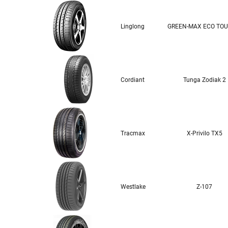
Linglong
GREEN-MAX ECO TOU
Cordiant
Tunga Zodiak 2
Tracmax
X-Privilo TX5
Westlake
Z-107