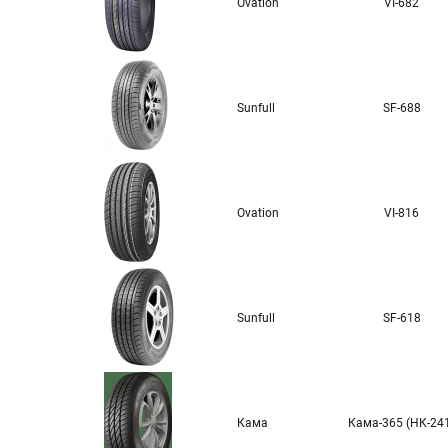
Ovation
VI-682
Sunfull
SF-688
Ovation
VI-816
Sunfull
SF-618
Кама
Кама-365 (НК-24