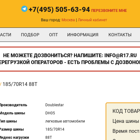
+7(495) 505-63-94
ПЕРЕЗВОНИТЕ МНЕ
Ваш город:
Москва
|
Личный кабинет
АСТИ
ПОДБОР
ОПТ
ИНФОРМАЦИЯ
КОНТАКТЫ
НЕ МОЖЕТЕ ДОЗВОНИТЬСЯ? НАПИШИТЕ: INFO@R17.RU
ПЕРЕГРУЗКОЙ ОПЕРАТОРОВ - ЕСТЬ ПРОБЛЕМЫ С ДОЗВОНО
185/70R14 88T
Производитель
Doublestar
КОД ТОВАР
Модель шины
DH05
Цена шины
Тип шины
легковые автомобили
Размер шины
185/70R14
Время пост
Индекс нагрузки
88T