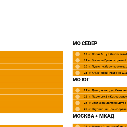
МО СЕВЕР
18
- г. Лобня МО ул.Лейтенанта
19
- г. Мытищи Проектируемый 
20
- г. Пушкино, Ярославское ш.
21
- г. Химки Ленинградское ш, 
МО ЮГ
22
- г. Домодедово, ул. Северная
23
- г. Подольск 2-я Комсомольск
24
- г. Серпухов Магазин Метро
25
- г. Ступино, ул. Транспортна
МОСКВА + МКАД
26
- г. Москва Анадырский пр, 4