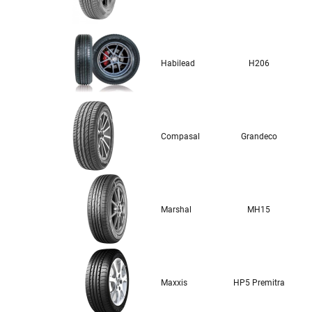
Habilead
H206
Compasal
Grandeco
Marshal
MH15
Maxxis
HP5 Premitra