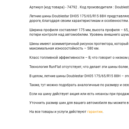
Артикул (код товара) - 74792 . Код производителя : Doubles
Летние шины Doublestar DH05 175/65/R15 88H представляю
дороге, благодаря своим характеристикам и особенностям.
Ширина профиля составляет 175 мм, высота профиля – 65, 
потери контроля над автомобилем. Уровень внешнего шума
Шины имеют асимметричный рисунок протектора, который о
максимальная износостойкость – 580 км.
Класс топливной эффективности – B, что говорит о низком 
Технология RunFlat отсутствует, что делает эти шины боле
В целом, летние шины Doublestar DH05 175/65/R15 88H – эт
Также, тут можно подобрать аналогичные по размеру и сез
Если на шину действует акция или есть нюансы при продаже
Уточнить размер шин для вашего автомобиля вы можете в
На все товары и услуги действуют
гарантии
.