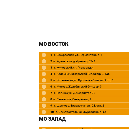
МО ВОСТОК
1
- г. Воскресенск, ул. Лермонтова, д. 1
2
- г. Жуковский, д.Чулково, 67к4
3
- г. Жуковский, ул. Гудкова д.4
4
- г. Коломна Октябрьской Революции, 146
5
- г. Котельники ул. Промзона Силикат 9 стр 1
6
- г. Москва, Жулебинский бульвар, 5
7
- г. Ногинск ул. Декабристов 38
8
- г. Раменское, Северное ш, 1
9
- г. Щелково, Браварская ул., 2Б, стр. 2
10
- г. Электросталь, ул. Журавлёва, д. 4а
МО ЗАПАД