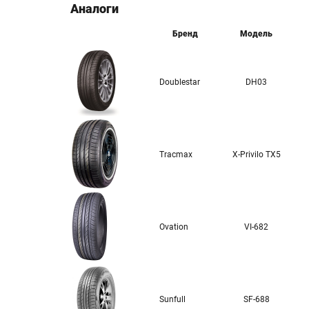
Аналоги
Бренд
Модель
Doublestar
DH03
Tracmax
X-Privilo TX5
Ovation
VI-682
Sunfull
SF-688