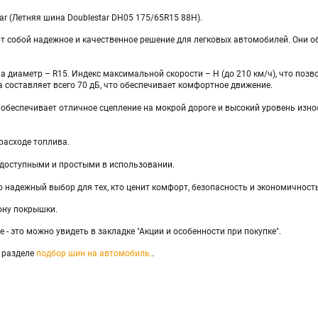
tar (Летняя шина Doublestar DH05 175/65R15 88H).
т собой надежное и качественное решение для легковых автомобилей. Они о
а диаметр – R15. Индекс максимальной скорости – H (до 210 км/ч), что поз
 составляет всего 70 дБ, что обеспечивает комфортное движение.
беспечивает отличное сцепление на мокрой дороге и высокий уровень износо
расходе топлива.
е доступными и простыми в использовании.
о надежный выбор для тех, кто ценит комфорт, безопасность и экономичность
ону покрышки.
 - это можно увидеть в закладке "Акции и особенности при покупке".
 разделе
подбор шин на автомобиль.
.