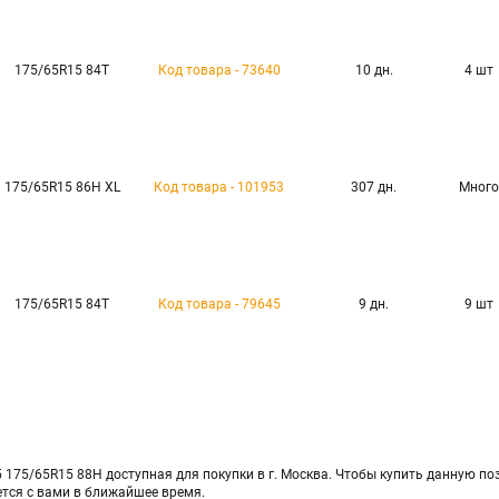
175/65R15 84T
Код товара - 73640
10 дн.
4 шт
175/65R15 86H XL
Код товара - 101953
307 дн.
Много
175/65R15 84T
Код товара - 79645
9 дн.
9 шт
175/65R15 88H доступная для покупки в г. Москва. Чтобы купить данную пози
ется с вами в ближайшее время.