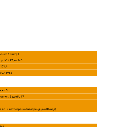
 Бойко 106стр1
пр. № 497, вл1с5
, 174А
290А стр3
, вл 5
ая ул., 2 дробь 17
я, вл. 9 автосервис Автотренд (экс Шкода)
7к1