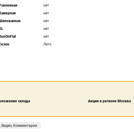
Усиленная
нет
Камерная
нет
Шипованная
нет
XL
нет
RunOnFlat
нет
Сезон
Лето
оложение склада
Акции в регионе Москва
, Видео, Комментарии