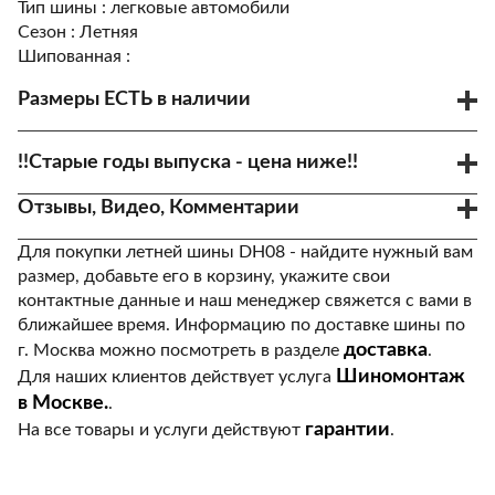
Тип шины :
легковые автомобили
Сезон :
Летняя
Шипованная :
Размеры ЕСТЬ в наличии
Код товара - 97860
195/60R15 88V
!!Старые годы выпуска - цена ниже!!
3705 р.
8 шт
9 дней
Отзывы, Видео, Комментарии
Код товара - 97861
195/65R15 91H
4385 р.
Для покупки летней шины DH08 - найдите нужный вам
8 шт
11 дней
размер, добавьте его в корзину, укажите свои
контактные данные и наш менеджер свяжется с вами в
ближайшее время. Информацию по доставке шины по
доставка
г. Москва можно посмотреть в разделе
.
Шиномонтаж
Для наших клиентов действует услуга
в Москве.
.
гарантии
На все товары и услуги действуют
.