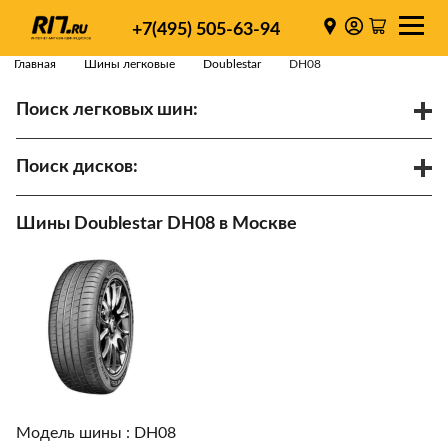
+7(495) 505-63-94
Главная
Шины легковые
Doublestar
DH08
Поиск легковых шин:
/
R
Спарки
Поиск дисков:
Диаметр
Ширина
PCD
Шины Doublestar DH08 в Москве
ET
Ступица
Найти
Модель шины :
DH08