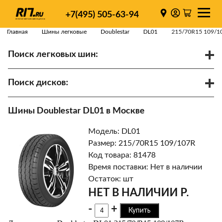
+7(495) 505-63-94
Главная
Шины легковые
Doublestar
DL01
215/70R15 109/1
Поиск легковых шин:
/
R
Спарки
Поиск дисков:
Диаметр
Ширина
PCD
Шины Doublestar DL01 в Москве
ET
Ступица
Модель: DL01
Найти
Размер: 215/70R15 109/107R
Код товара: 81478
Время поставки: Нет в наличии
Остаток: шт
НЕТ В НАЛИЧИИ Р.
-
+
Купить