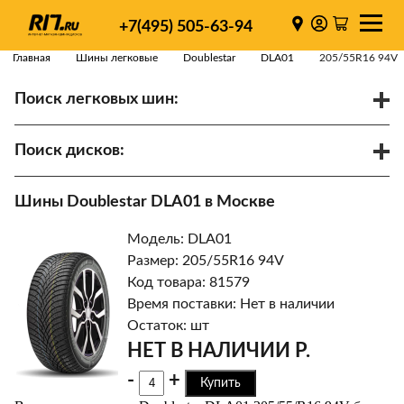
+7(495) 505-63-94
Главная
Шины легковые
Doublestar
DLA01
205/55R16 94V
Поиск легковых шин:
/
R
Спарки
Поиск дисков:
Диаметр
Ширина
PCD
Шины Doublestar DLA01 в Москве
ET
Ступица
Модель: DLA01
Найти
Размер: 205/55R16 94V
Код товара: 81579
Время поставки: Нет в наличии
Остаток: шт
НЕТ В НАЛИЧИИ Р.
-
+
Купить