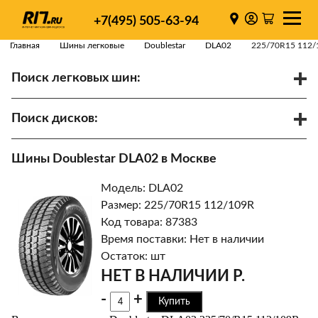
+7(495) 505-63-94
Главная
Шины легковые
Doublestar
DLA02
225/70R15 112/
Поиск легковых шин:
/
R
Спарки
Поиск дисков:
Диаметр
Ширина
PCD
Шины Doublestar DLA02 в Москве
ET
Ступица
Модель: DLA02
Найти
Размер: 225/70R15 112/109R
Код товара: 87383
Время поставки: Нет в наличии
Остаток: шт
НЕТ В НАЛИЧИИ Р.
-
+
Купить