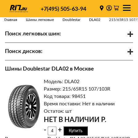
+7(495) 505-63-94
Главная
Шины легковые
Doublestar
DLA02
215/65R15 107/
Поиск легковых шин:
/
R
Спарки
Поиск дисков:
Диаметр
Ширина
PCD
Шины Doublestar DLA02 в Москве
ET
Ступица
Модель: DLA02
Найти
Размер: 215/65R15 107/103R
Код товара: 98451
Время поставки: Нет в наличии
Остаток: шт
НЕТ В НАЛИЧИИ Р.
-
+
Купить