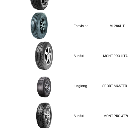
Ecovision
VI-286HT
Sunfull
MONT-PRO HT7
Linglong
SPORT MASTER
Sunfull
MONT-PRO AT7