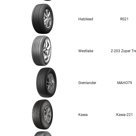
Habilead
RS21
Westlake
Z-203 Zuper Tr
Grenlander
MAHO79
Кама
Кама-221