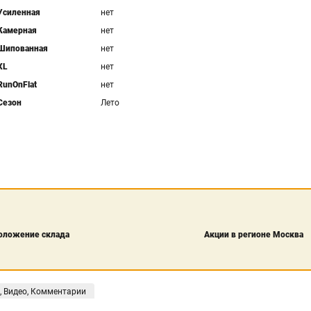
Усиленная
нет
Камерная
нет
Шипованная
нет
XL
нет
RunOnFlat
нет
Сезон
Лето
оложение склада
Акции в регионе Москва
, Видео, Комментарии