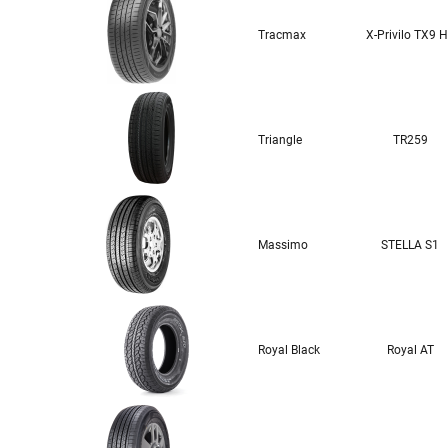
Tracmax
X-Privilo TX9 
Triangle
TR259
Massimo
STELLA S1
Royal Black
Royal AT