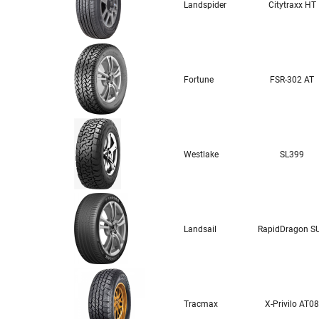
Landspider
Citytraxx HT
Fortune
FSR-302 AT
Westlake
SL399
Landsail
RapidDragon S
Tracmax
X-Privilo AT08