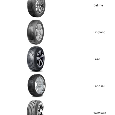
Delinte
Linglong
Leao
Landsail
Westlake