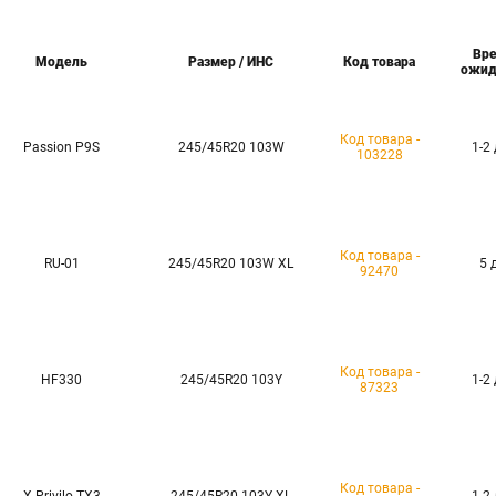
Вр
Модель
Размер / ИНС
Код товара
ожид
Код товара -
Passion P9S
245/45R20 103W
1-2
103228
Код товара -
RU-01
245/45R20 103W XL
5 
92470
Код товара -
HF330
245/45R20 103Y
1-2
87323
Код товара -