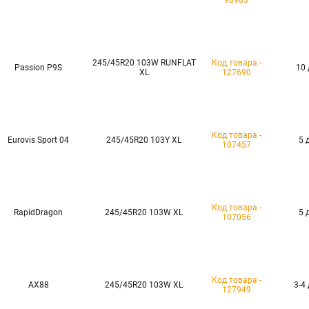
98983
245/45R20 103W RUNFLAT
Код товара -
Passion P9S
10 
XL
127690
Код товара -
Eurovis Sport 04
245/45R20 103Y XL
5 
107457
Код товара -
RapidDragon
245/45R20 103W XL
5 
107056
Код товара -
AX88
245/45R20 103W XL
3-4
127949