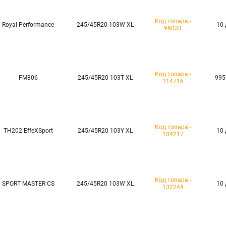
Код товара -
Royal Performance
245/45R20 103W XL
10 
96033
Код товара -
FM806
245/45R20 103T XL
995
114716
Код товара -
TH202 EffeXSport
245/45R20 103Y XL
10 
104217
Код товара -
SPORT MASTER CS
245/45R20 103W XL
10 
132244