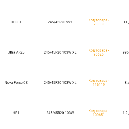
Код товара -
HP801
245/45R20 99Y
11 
73338
Код товара -
Ultra ARZ5
245/45R20 103W XL
995
90625
Код товара -
Nova-Force CS
245/45R20 103W XL
8 
116119
Код товара -
HP1
245/45R20 103W
1-2
109651