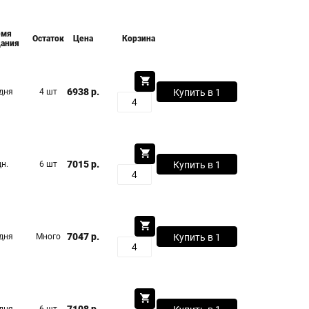
емя
Остаток
Цена
Корзина
ания
6938 р.
 дня
4 шт
Купить в 1
клик
7015 р.
дн.
6 шт
Купить в 1
клик
7047 р.
 дня
Много
Купить в 1
клик