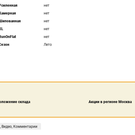
Усиленная
нет
Камерная
нет
Шипованная
нет
XL
нет
RunOnFlat
нет
Сезон
Лето
оложение склада
Акции в регионе Москва
, Видео, Комментарии