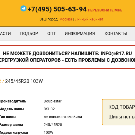
+7(495) 505-63-94
ПЕРЕЗВОНИТЕ МНЕ
Ваш город:
Москва
|
Личный кабинет
АСТИ
ПОДБОР
ОПТ
ИНФОРМАЦИЯ
КОНТАКТЫ
НЕ МОЖЕТЕ ДОЗВОНИТЬСЯ? НАПИШИТЕ: INFO@R17.RU
ПЕРЕГРУЗКОЙ ОПЕРАТОРОВ - ЕСТЬ ПРОБЛЕМЫ С ДОЗВОНО
2
245/45R20 103W
Производитель
Doublestar
КОД ТОВАР
Модель шины
DSU02
Шины нет в
Тип шины
легковые автомобили
Размер шины
245/45R20
Индекс нагрузки
103W