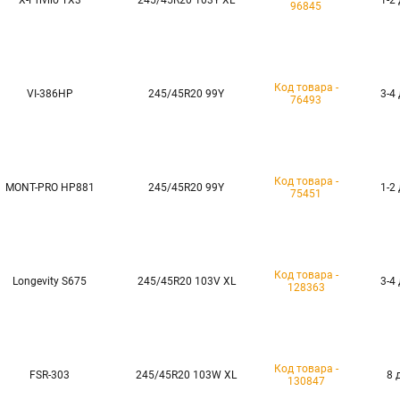
X-Privilo TX3
245/45R20 103Y XL
1-2
96845
Код товара -
VI-386HP
245/45R20 99Y
3-4
76493
Код товара -
MONT-PRO HP881
245/45R20 99Y
1-2
75451
Код товара -
Longevity S675
245/45R20 103V XL
3-4
128363
Код товара -
FSR-303
245/45R20 103W XL
8 
130847