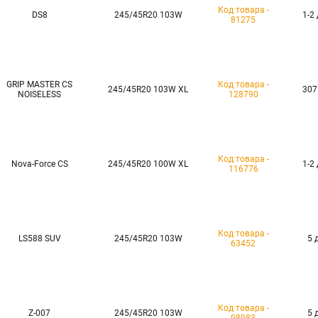
Код товара -
DS8
245/45R20 103W
1-2
81275
GRIP MASTER CS
Код товара -
245/45R20 103W XL
307
NOISELESS
128790
Код товара -
Nova-Force CS
245/45R20 100W XL
1-2
116776
Код товара -
LS588 SUV
245/45R20 103W
5 
63452
Код товара -
Z-007
245/45R20 103W
5 