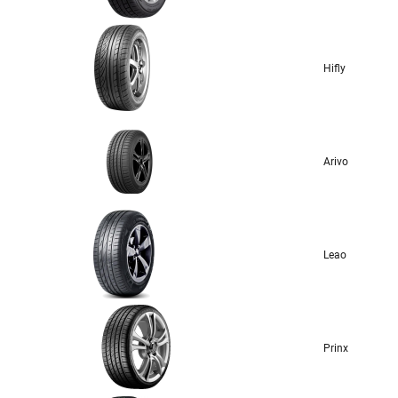
Hifly
Arivo
Leao
Prinx