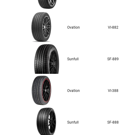
Ovation
VI-882
Sunfull
SF-889
Ovation
VI-388
Sunfull
SF-888