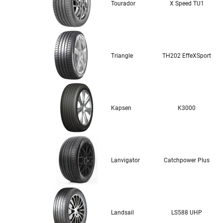
Tourador
X Speed TU1
Triangle
TH202 EffeXSport
Kapsen
K3000
Lanvigator
Catchpower Plus
Landsail
LS588 UHP