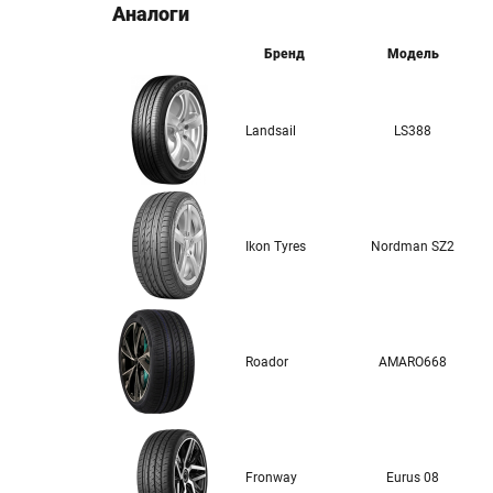
Аналоги
Бренд
Модель
Landsail
LS388
Ikon Tyres
Nordman SZ2
Roador
AMARO668
Fronway
Eurus 08