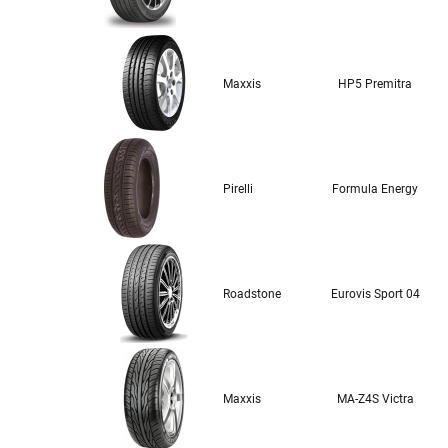
Maxxis
HP5 Premitra
Pirelli
Formula Energy
Roadstone
Eurovis Sport 04
Maxxis
MA-Z4S Victra