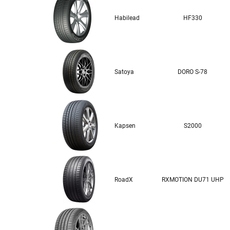
Habilead
HF330
Satoya
DORO S-78
Kapsen
S2000
RoadX
RXMOTION DU71 UHP