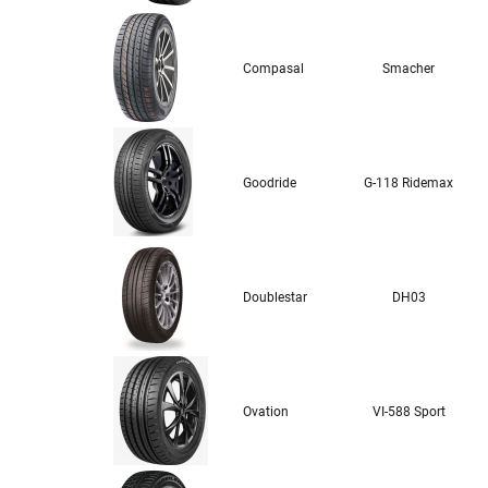
Compasal
Smacher
Goodride
G-118 Ridemax
Doublestar
DH03
Ovation
VI-588 Sport