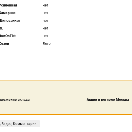
Усиленная
нет
Камерная
нет
Шипованная
нет
XL
нет
RunOnFlat
нет
Сезон
Лето
оложение склада
Акции в регионе Москва
, Видео, Комментарии