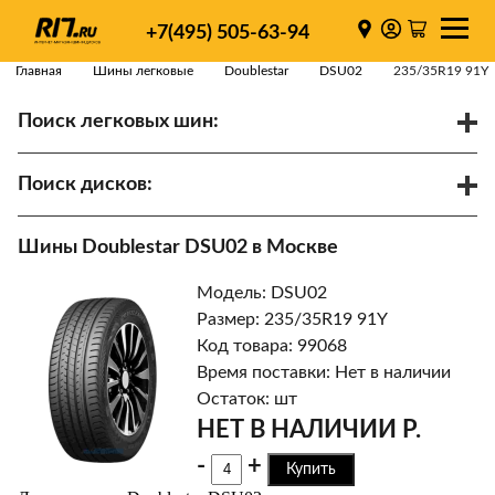
+7(495) 505-63-94
Главная
Шины легковые
Doublestar
DSU02
235/35R19 91Y
Поиск легковых шин:
/
R
Спарки
Поиск дисков:
Диаметр
Ширина
PCD
Шины Doublestar DSU02 в Москве
ET
Ступица
Модель: DSU02
Найти
Размер: 235/35R19 91Y
Код товара: 99068
Время поставки: Нет в наличии
Остаток: шт
НЕТ В НАЛИЧИИ Р.
-
+
Купить